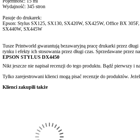
Pojemność: 15 ml
Wydajność: 345 stron
Pasuje do drukarek:
Epson: Stylus SX125, SX130, SX420W, SX425W, Office BX 305F
SX440W, SX445W
Tusze Printworld gwarantują bezawaryjną pracę drukarki przez długi
rynku i efekty ich stosowania przez długi czas. Sprzedawane przez n
EPSON STYLUS DX4450
Nikt jeszcze nie napisał recenzji do tego produktu. Bądź pierwszy i na
Tylko zarejestrowani klienci mogą pisać recenzje do produktów. Jeżeli
Klienci zakupili także