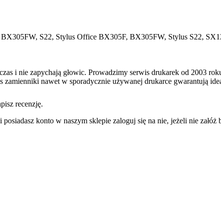
, BX305FW, S22, Stylus Office BX305F, BX305FW, Stylus S22, 
 czas i nie zapychają głowic. Prowadzimy serwis drukarek od 2003 ro
as zamienniki nawet w sporadycznie używanej drukarce gwarantują idea
pisz recenzję.
 posiadasz konto w naszym sklepie zaloguj się na nie, jeżeli nie załóż b