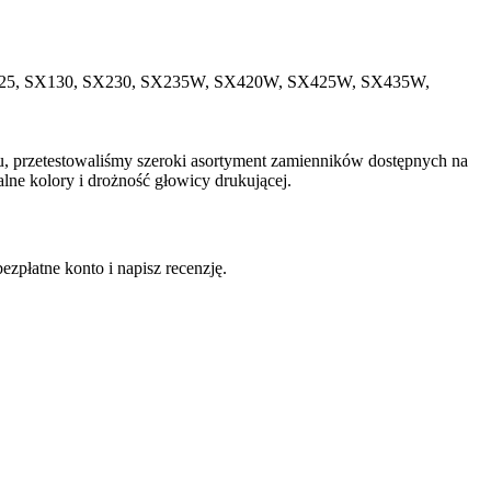
SX125, SX130, SX230, SX235W, SX420W, SX425W, SX435W,
ku, przetestowaliśmy szeroki asortyment zamienników dostępnych na
lne kolory i drożność głowicy drukującej.
ezpłatne konto i napisz recenzję.