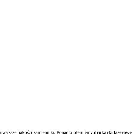
 najwyższej jakości zamienniki. Ponadto oferujemy
drukarki laserowe