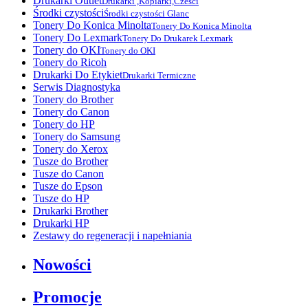
Drukarki Outlet
Drukarki ,Kopiarki,Czesci
Środki czystości
Środki czystości Glanc
Tonery Do Konica Minolta
Tonery Do Konica Minolta
Tonery Do Lexmark
Tonery Do Drukarek Lexmark
Tonery do OKI
Tonery do OKI
Tonery do Ricoh
Drukarki Do Etykiet
Drukarki Termiczne
Serwis Diagnostyka
Tonery do Brother
Tonery do Canon
Tonery do HP
Tonery do Samsung
Tonery do Xerox
Tusze do Brother
Tusze do Canon
Tusze do Epson
Tusze do HP
Drukarki Brother
Drukarki HP
Zestawy do regeneracji i napełniania
Nowości
Promocje