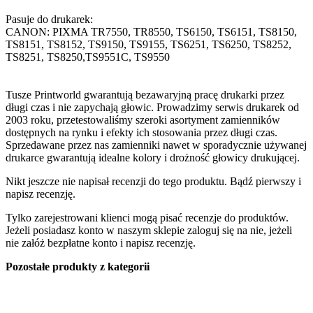
Pasuje do drukarek:
CANON: PIXMA TR7550, TR8550, TS6150, TS6151, TS8150,
TS8151, TS8152, TS9150, TS9155, TS6251, TS6250, TS8252,
TS8251, TS8250,TS9551C, TS9550
Tusze Printworld gwarantują bezawaryjną pracę drukarki przez
długi czas i nie zapychają głowic. Prowadzimy serwis drukarek od
2003 roku, przetestowaliśmy szeroki asortyment zamienników
dostępnych na rynku i efekty ich stosowania przez długi czas.
Sprzedawane przez nas zamienniki nawet w sporadycznie używanej
drukarce gwarantują idealne kolory i drożność głowicy drukującej.
Nikt jeszcze nie napisał recenzji do tego produktu. Bądź pierwszy i
napisz recenzję.
Tylko zarejestrowani klienci mogą pisać recenzje do produktów.
Jeżeli posiadasz konto w naszym sklepie zaloguj się na nie, jeżeli
nie załóż bezpłatne konto i napisz recenzję.
Pozostałe produkty z kategorii