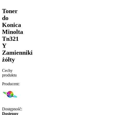
Toner
do
Konica
Minolta
Tn321
Y
Zamienniki
żółty
Cechy
produktu
Producent:
Dostępność:
Dostępny