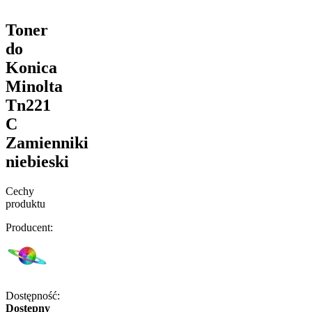
Toner
do
Konica
Minolta
Tn221
C
Zamienniki
niebieski
Cechy
produktu
Producent:
Dostępność:
Dostępny